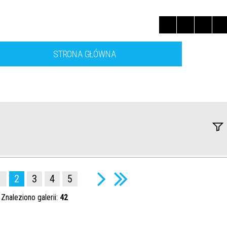
STRONA GŁÓWNA
Fraza
Kateg
1
2
3
4
5
Znaleziono galerii:
42
Publi