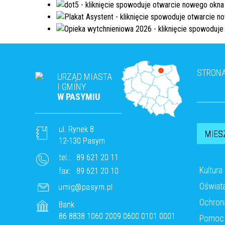
STRON
URZĄD MIASTA
I GMINY
W PASYMIU
ul. Rynek 8
MIES
12-130 Pasym
tel.:
89 621 20 11
Kultura
fax:
89 621 20 10
Oświat
umig@pasym.pl
Ochron
Bank
86 8838 1060 2009 0600 0101 0001
Pomoc 