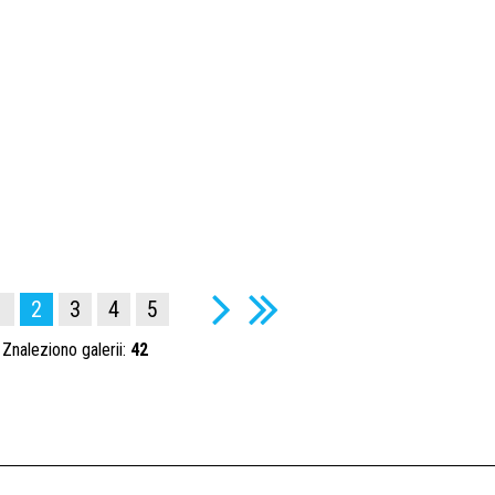
1
2
3
4
5
Znaleziono galerii:
42