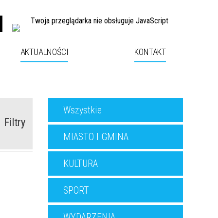
Twoja przeglądarka nie obsługuje JavaScript
AKTUALNOŚCI
KONTAKT
Wszystkie
Filtry
MIASTO I GMINA
KULTURA
oria
SPORT
—
kacja od
WYDARZENIA