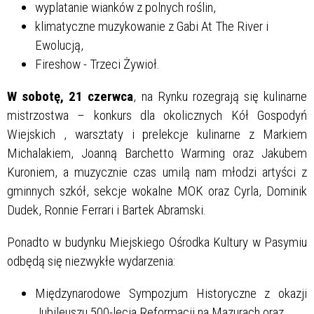
wyplatanie wianków z polnych roślin,
klimatyczne muzykowanie z Gabi At The River i
Ewolucją,
Fireshow - Trzeci Żywioł.
W sobotę, 21 czerwca
, na Rynku rozegrają się kulinarne
mistrzostwa – konkurs dla okolicznych Kół Gospodyń
Wiejskich , warsztaty i prelekcje kulinarne z Markiem
Michalakiem, Joanną Barchetto Warming oraz Jakubem
Kuroniem, a muzycznie czas umilą nam młodzi artyści z
gminnych szkół, sekcje wokalne MOK oraz Cyrla, Dominik
Dudek, Ronnie Ferrari i Bartek Abramski.
Ponadto w budynku Miejskiego Ośrodka Kultury w Pasymiu
odbędą się niezwykłe wydarzenia:
Międzynarodowe Sympozjum Historyczne z okazji
Jubileuszu 500-lecia Reformacji na Mazurach oraz