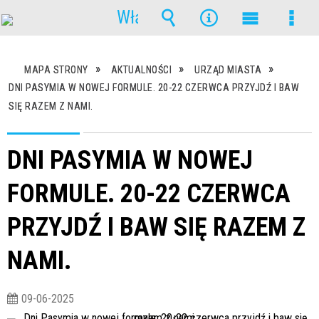
Włącz
powiadomienia
Wyszukiwarka
Narzędzia
Menu
Men
główne
szcz
MAPA STRONY
AKTUALNOŚCI
URZĄD MIASTA
DNI PASYMIA W NOWEJ FORMULE. 20-22 CZERWCA PRZYJDŹ I BAW
SIĘ RAZEM Z NAMI.
DNI PASYMIA W NOWEJ
FORMULE. 20-22 CZERWCA
PRZYJDŹ I BAW SIĘ RAZEM Z
NAMI.
09-06-2025