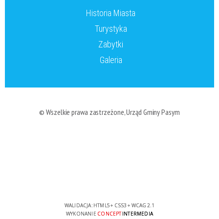
Historia Miasta
Turystyka
Zabytki
Galeria
© Wszelkie prawa zastrzeżone, Urząd Gminy Pasym
WALIDACJA:
HTML5
+
CSS3
+
WCAG 2.1
WYKONANIE
CONCEPT
INTERMEDIA