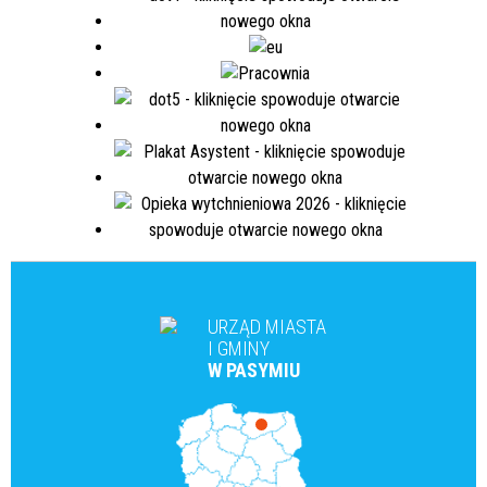
URZĄD MIASTA
I GMINY
W PASYMIU