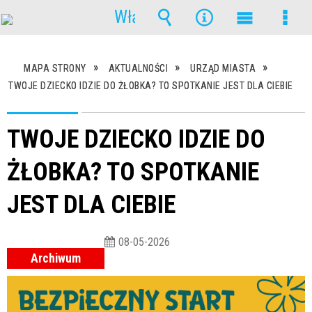
Włącz
powiadomienia
Wyszukiwarka
Narzędzia
Menu
Men
główne
szcz
MAPA STRONY
AKTUALNOŚCI
URZĄD MIASTA
TWOJE DZIECKO IDZIE DO ŻŁOBKA? TO SPOTKANIE JEST DLA CIEBIE
TWOJE DZIECKO IDZIE DO
ŻŁOBKA? TO SPOTKANIE
JEST DLA CIEBIE
08-05-2026
Archiwum